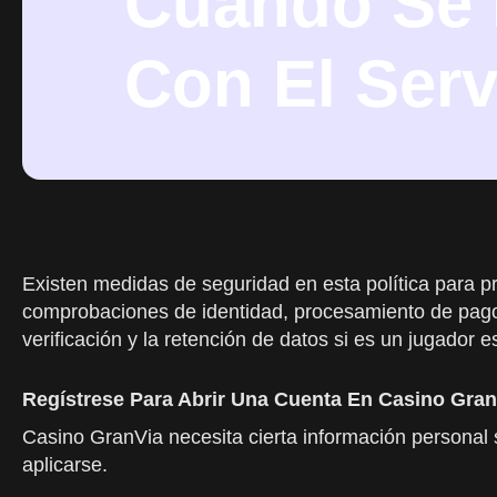
Cuando Se 
Con El Serv
Existen medidas de seguridad en esta política para p
comprobaciones de identidad, procesamiento de pagos
verificación y la retención de datos si es un jugador e
Regístrese Para Abrir Una Cuenta En Casino Gran
Casino GranVia necesita cierta información personal s
aplicarse.