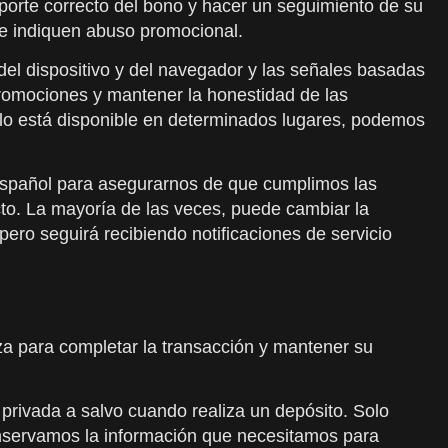
porte correcto del bono y hacer un seguimiento de su
ue indiquen abuso promocional.
 del dispositivo y del navegador y las señales basadas
promociones y mantener la honestidad de las
lo está disponible en determinados lugares, podemos
o español para asegurarnos de que cumplimos las
cto. La mayoría de las veces, puede cambiar la
ero seguirá recibiendo notificaciones de servicio
za para completar la transacción y mantener su
privada a salvo cuando realiza un depósito. Solo
nservamos la información que necesitamos para