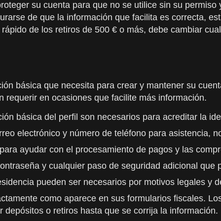
proteger su cuenta para que no se utilice sin su permis
rarse de que la información que facilita es correcta, es
ápido de los retiros de 500 € o más, debe cambiar cualq
mación básica que necesita para crear y mantener su cue
 requerir en ocasiones que facilite más información.
 básica del perfil son necesarios para acreditar la iden
reo electrónico y número de teléfono para asistencia, n
ar para ayudar con el procesamiento de pagos y las com
ontraseña y cualquier paso de seguridad adicional que 
esidencia pueden ser necesarios por motivos legales y de
ctamente como aparece en sus formularios fiscales. Los 
 depósitos o retiros hasta que se corrija la información.