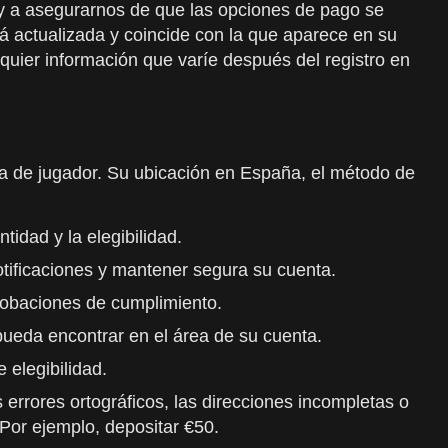
o y a asegurarnos de que las opciones de pago se
tá actualizada y coincide con la que aparece en su
uier información que varíe después del registro en
nta de jugador. Su ubicación en España, el método de
tidad y la elegibilidad.
otificaciones y mantener segura su cuenta.
probaciones de cumplimiento.
pueda encontrar en el área de su cuenta.
 elegibilidad.
errores ortográficos, las direcciones incompletas o
 Por ejemplo, depositar €50.