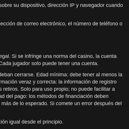
sobre su dispositivo, dirección IP y navegador cuando
irección de correo electrónico, el número de teléfono o
egal. Si se infringe una norma del casino, la cuenta
 Cada jugador solo puede tener una cuenta.
 deban cerrarse. Edad mínima: debe tener al menos la
mación veraz y correcta: la información de registro
 retiros. Solo para uso propio; no puede facilitar a
idad del pago: los métodos de financiación deben
r más de lo esperado. Si comete un error después del
ión igual desde el principio.