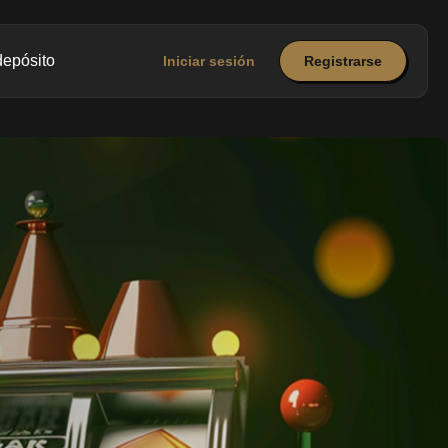
depósito
Iniciar sesión
Registrarse