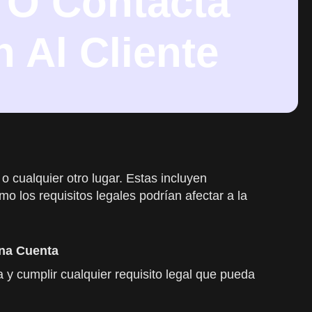
 O Contacta
 Al Cliente
 cualquier otro lugar. Estas incluyen
los requisitos legales podrían afectar a la
Una Cuenta
 y cumplir cualquier requisito legal que pueda