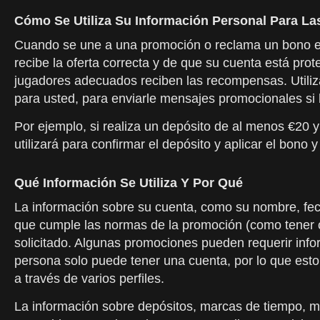
Cómo Se Utiliza Su Información Personal Para La
Cuando se une a una promoción o reclama un bono en 
recibe la oferta correcta y de que su cuenta está pr
jugadores adecuados reciben las recompensas. Utiliza
para usted, para enviarle mensajes promocionales si 
Por ejemplo, si realiza un depósito de al menos €20 
utilizará para confirmar el depósito y aplicar el bono 
Qué Información Se Utiliza Y Por Qué
La información sobre su cuenta, como su nombre, fech
que cumple las normas de la promoción (como tener ci
solicitado. Algunas promociones pueden requerir info
persona solo puede tener una cuenta, por lo que esto
a través de varios perfiles.
La información sobre depósitos, marcas de tiempo, mé