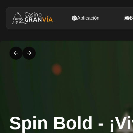
Aplicación
B
Spin Bold - ¡V