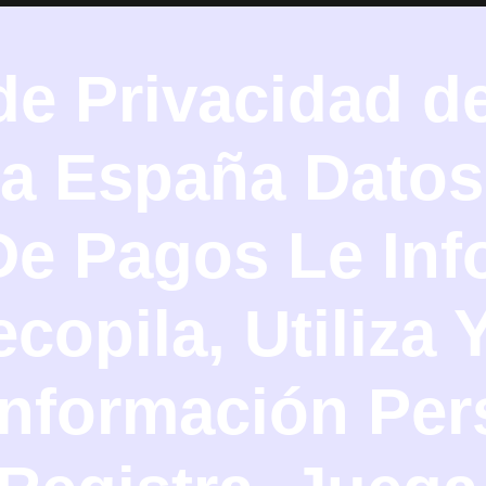
 de Privacidad d
ra España Datos
De Pagos Le Inf
opila, Utiliza 
Información Per